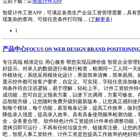
立刻下载：
智星计件工资APP，可满足各类生产企业工资管理需要，具
现复杂的查询、可按任意条件打印报…
[了解更多]
1
产品中心
FOCUS ON WEB DESIGN BRAND POSITIONING
专注高端 精准定位 用心服务 帮您实现品牌价值 智星企业
好提示。对录入的数据进行有效行检查，检测同一工人同一天
件模块化：系统采用模块化设计，界面简单清爽，简单易用。
显示控件都可按客户要求，自定义。可实现，字段任意添加修
询条件符合汉语逻辑，易于理解，轻松上手。 计件工资软件
成功能，您可自定义报表方案，以便下次调用，方案可修改。存
品智能升级，让您随时免费升级到最新版本，让您真正感到使用
制每个模块，每个功能，甚至每条记录，提高工作效率，做到
降低录入强度，提高录入效率。具有具备使用频率检测功能，
全，业务更合理。 软件特色计件工资提供计件单价调整功能，
需拷贝即可运行，不再有任何垃圾文件、链接库注册、让您的系
吧，智星人事工资软件、计件工资是您提高工作效率的绝好助