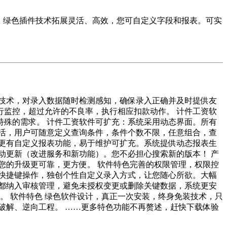
，绿色插件技术拓展灵活、高效，您可自定义字段和报表。可实
知技术，对录入数据随时检测感知，确保录入正确并及时提供友
监控，超过允许的不良率，执行相应扣款动作。 计件工资软
殊的需求。 计件工资软件可扩充：系统采用动态界面。所有
活，用户可随意定义查询条件，条件个数不限，任意组合，查
更有自定义报表功能，易于维护可扩充。系统提供动态报表生
动更新（改进服务和新功能）。您不必担心搜索新的版本！ 产
您的升级更可靠，更方便。 软件特色完善的权限管理，权限控
快捷键操作，独创个性自定义录入方式，让您随心所欲。大幅
都纳入审核管理，避免未授权变更或删除关键数据，系统更安
。 软件特色 绿色软件设计，真正一次安装，终身免装技术，只
破解、逆向工程。 ……更多特色功能不再赘述，赶快下载体验